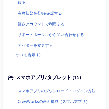
取る
在席状態を登録/確認する
複数アカウントで利用する
サポートポータルから問い合わせする
アバターを変更する
すべて表示 15
スマホアプリ/タブレット (15)
スマホアプリのダウンロード・ログイン方法
CrewWorksの画面構成（スマホアプリ）