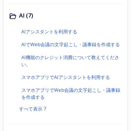
AI (7)
AIアシスタントを利用する
AIでWeb会議の文字起こし・議事録を作成する
AI機能のクレジット消費について教えてくださ
い。
スマホアプリでAIアシスタントを利用する
スマホアプリでWeb会議の文字起こし・議事録
を作成する
すべて表示 7