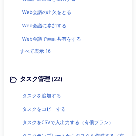
Web会議の出欠をとる
Web会議に参加する
Web会議で画面共有をする
すべて表示 16
タスク管理 (22)
タスクを追加する
タスクをコピーする
タスクをCSVで入出力する（有償プラン）
タスクテンプレートからタスクを作成する（有