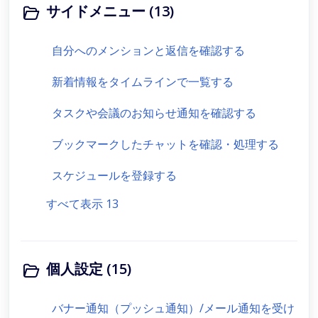
サイドメニュー (13)
自分へのメンションと返信を確認する
新着情報をタイムラインで一覧する
タスクや会議のお知らせ通知を確認する
ブックマークしたチャットを確認・処理する
スケジュールを登録する
すべて表示 13
個人設定 (15)
バナー通知（プッシュ通知）/メール通知を受け