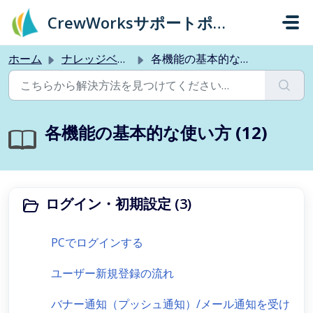
メインコンテンツに移動
CrewWorksサポートポータル
ホーム
ナレッジベース
各機能の基本的な使い方
各機能の基本的な使い方 (12)
ログイン・初期設定 (3)
PCでログインする
ユーザー新規登録の流れ
バナー通知（プッシュ通知）/メール通知を受け