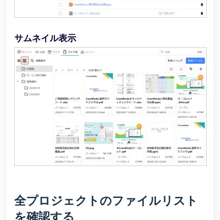
サムネイル表示
全プロジェクトのファイルリスト
を確認する