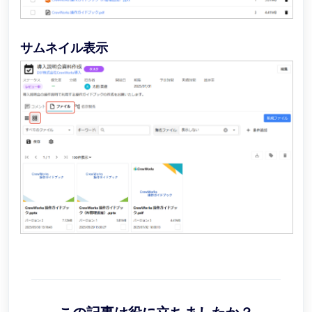
サムネイル表示