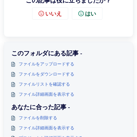
この記事は役に立ちましたか？
いいえ
はい
このフォルダにある記事 -
ファイルをアップロードする
ファイルをダウンロードする
ファイルリストを確認する
ファイル詳細画面を表示する
あなたに合った記事 -
ファイルを削除する
ファイル詳細画面を表示する