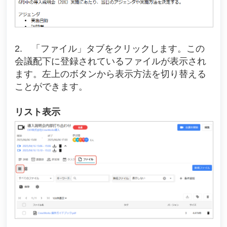
2. 「
ファイル
」タブをクリックします。この
会議配下に登録されているファイルが表示され
ます。
左上のボタンから表示方法を切り替える
ことができます。
リスト表示