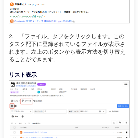
2. 「
ファイル
」タブをクリックします。この
タスク配下に登録されているファイルが表示さ
れます。
左上のボタンから表示方法を切り替え
ることができます。
リスト表示