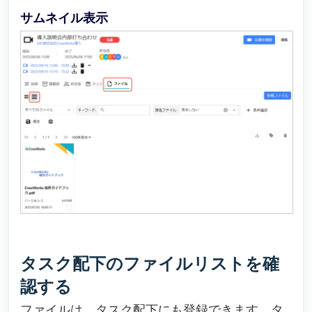
サムネイル表示
タスク配下のファイルリストを確
認する
ファイルは、タスク配下にも登録できます。タ