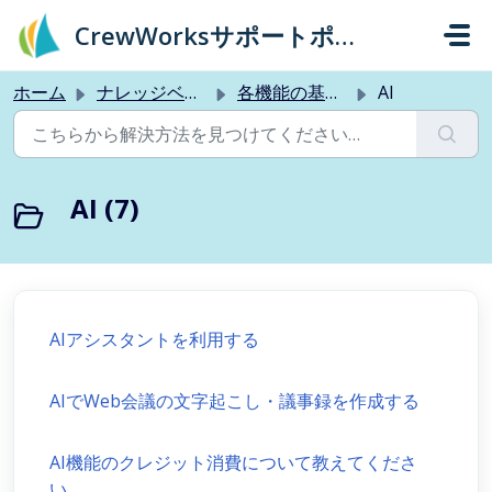
メインコンテンツに移動
CrewWorksサポートポータル
ホーム
ナレッジベース
各機能の基本的な使い方
AI
AI (7)
AIアシスタントを利用する
AIでWeb会議の文字起こし・議事録を作成する
AI機能のクレジット消費について教えてくださ
い。