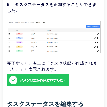
5. タスクステータスを追加することができま
した。
完了すると、右上に「タスク状態が作成されま
した。」と表示されます。
タスクステータスを編集する