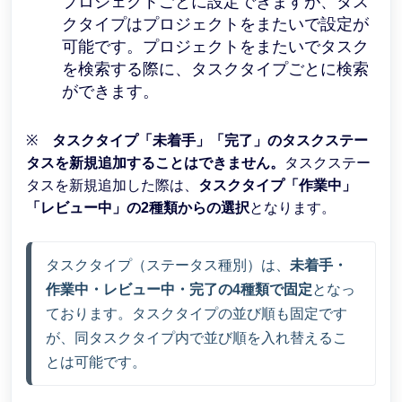
プロジェクトごとに設定できますが、タス
クタイプはプロジェクトをまたいで設定が
可能です。プロジェクトをまたいでタスク
を検索する際に、タスクタイプごとに検索
ができます。
※
タスクタイプ「未着手」「完了」のタスクステー
タスを新規追加することはできません。
タスクステー
タスを新規追加した際は、
タスクタイプ「作業中」
「レビュー中」の2種類からの選択
となります。
タスクタイプ（ステータス種別）は、
未着手・
作業中・レビュー中・完了の4種類で固定
となっ
ております。タスクタイプの並び順も固定です
が、同タスクタイプ内で並び順を入れ替えるこ
とは可能です。