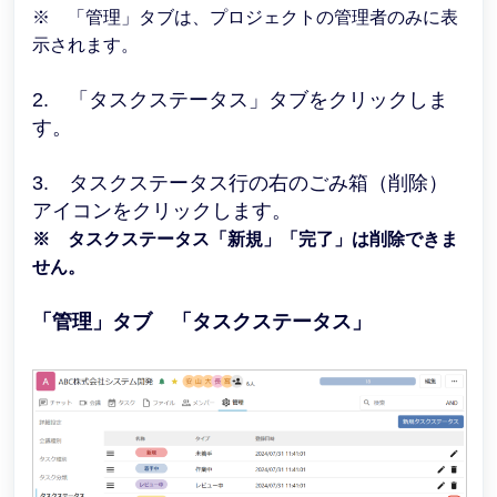
※ 「管理」タブは、プロジェクトの管理者のみに表
示されます。
2. 「タスクステータス」タブをクリックしま
す。
3. タスクステータス行の右のごみ箱（削除）
アイコンをクリックします。
※ タスクステータス「新規」「完了」は削除できま
せん。
「管理」タブ 「タスクステータス」