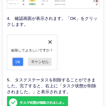
4. 確認画面が表示されます。「OK」をクリッ
クします。
5. タスクステータスを削除することができま
した。完了すると、右上に「タスク状態が削除
されました。」と表示されます。