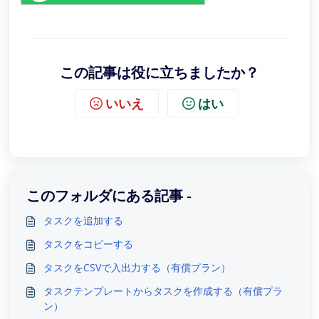
この記事は役に立ちましたか？
いいえ
はい
このフォルダにある記事 -
タスクを追加する
タスクをコピーする
タスクをCSVで入出力する（有償プラン）
タスクテンプレートからタスクを作成する（有償プラ
ン）