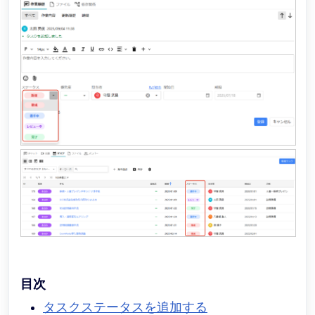
目次
タスクステータスを追加する