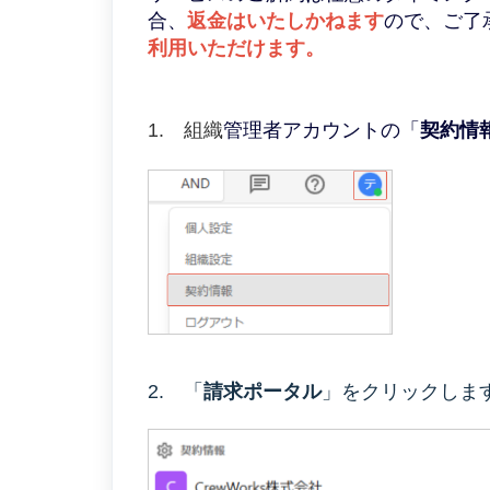
合、
返金はいたしかねま
す
ので、ご了
利用いただけます。
1. 組織
管理者アカウントの「
契約情
2. 「
請求ポータル
」をクリックしま