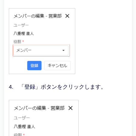
4. 「登録」ボタンをクリックします。