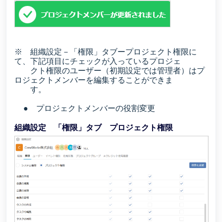
※ 組織設定－「権限」タブープロジェクト権限に
て、下記項目にチェックが入っているプロジェ
クト権限のユーザー（初期設定では管理者）はプ
ロジェクトメンバーを編集することができま
す。
● プロジェクトメンバーの役割変更
組織設定 「権限」タブ プロジェクト権限