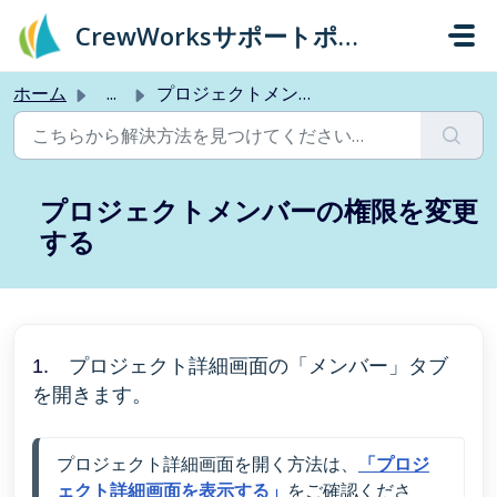
メインコンテンツに移動
CrewWorksサポートポータル
ホーム
...
プロジェクトメンバーの権限を変更する
プロジェクトメンバーの権限を変更
する
1.
プロジェクト詳細画面の「メンバー」タブ
を開きます。
プロジェクト詳細画面を開く方法は、
「プロジ
ェクト詳細画面を表示する」
をご確認くださ