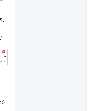
時
索、
ぞ
ェク