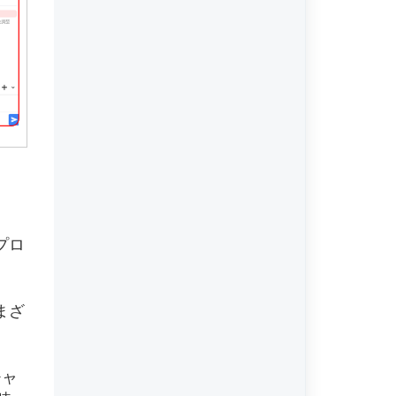
プロ
まざ
チャ